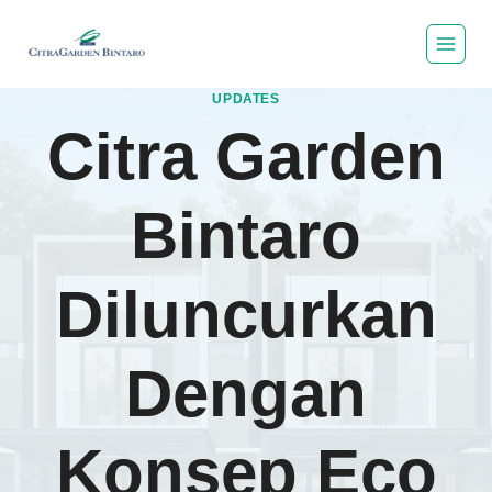
Skip
to
content
UPDATES
Citra Garden
Bintaro
Diluncurkan
Dengan
Konsep Eco